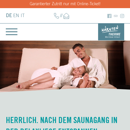
Garantierter Zutritt nur mit Online-Ticket!
DE
EN
IT
//
HERRLICH. NACH DEM SAUNAGANG IN