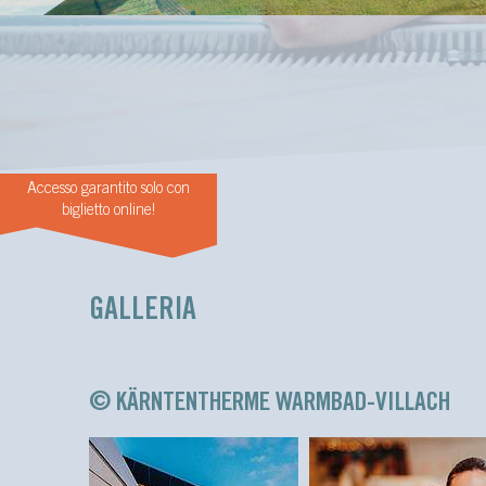
Accesso garantito solo con
biglietto online!
GALLERIA
© KÄRNTENTHERME WARMBAD-VILLACH