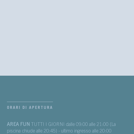
ORARI DI APERTURA
AREA FUN
TUTTI I GIORNI dalle 09:00 alle 21:00 (La
piscina chiude alle 20:45) - ultimo ingresso alle 20:00