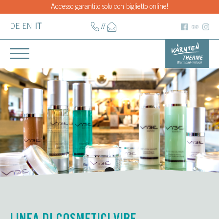
Accesso garantito solo con biglietto online!
DE
EN
IT
//