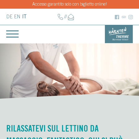
Accesso garantito solo con biglietto online!
DE
EN
IT
//
RILASSATEVI SUL LETTINO DA