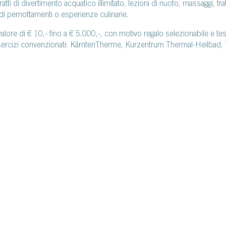
tratti di divertimento acquatico illimitato, lezioni di nuoto, massaggi,
 di pernottamenti o esperienze culinarie.
un valore di € 10,- fino a € 5.000,-, con motivo regalo selezionabile e 
i esercizi convenzionati: KärntenTherme, Kurzentrum Thermal-Heilba