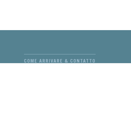
COME ARRIVARE & CONTATTO
PARCHEGGIO
RESORT TERMALE
COLOPHON
PROTEZIONI DEI DATI PERSONALI
PREZZI